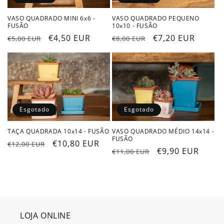
:
VASO QUADRADO MINI 6x6 -
VASO QUADRADO PEQUENO
FUSÃO
10x10 - FUSÃO
Preço
Preço
€4,50 EUR
Preço
Preço
€7,20 EUR
€5,00 EUR
€8,00 EUR
normal
de
normal
de
saldo
saldo
Esgotado
Esgotado
TAÇA QUADRADA 10x14 - FUSÃO
VASO QUADRADO MÉDIO 14x14 -
FUSÃO
Preço
Preço
€10,80 EUR
€12,00 EUR
Preço
Preço
€9,90 EUR
€11,00 EUR
normal
de
normal
de
saldo
saldo
LOJA ONLINE